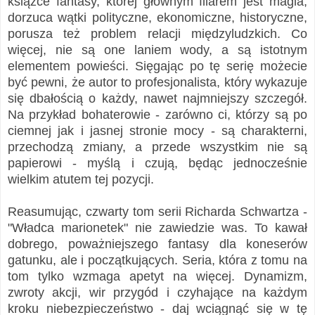
książce fantasy, której głównym filarem jest magia,
dorzuca wątki polityczne, ekonomiczne, historyczne,
porusza też problem relacji międzyludzkich. Co
więcej, nie są one laniem wody, a są istotnym
elementem powieści. Sięgając po tę serię możecie
być pewni, że autor to profesjonalista, który wykazuje
się dbałością o każdy, nawet najmniejszy szczegół.
Na przykład bohaterowie - zarówno ci, którzy są po
ciemnej jak i jasnej stronie mocy - są charakterni,
przechodzą zmiany, a przede wszystkim nie są
papierowi - myślą i czują, będąc jednocześnie
wielkim atutem tej pozycji.
Reasumując, czwarty tom serii Richarda Schwartza -
"Władca marionetek" nie zawiedzie was. To kawał
dobrego, poważniejszego fantasy dla koneserów
gatunku, ale i początkujących. Seria, która z tomu na
tom tylko wzmaga apetyt na więcej. Dynamizm,
zwroty akcji, wir przygód i czyhające na każdym
kroku niebezpieczeństwo - daj wciągnąć się w tę